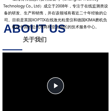
Technology Co., Ltd）成立于2008年，专注于在线监测类设
备的研发、生产和销售，并在该领域有着近二十年经验的公
司。目前是英国XOPTIX在线激光粒度仪和德国KIMA磨机负
ABOUT US
载在中国的总代理商和亚太地区的技术服务中心。
关于我们
Play
Video