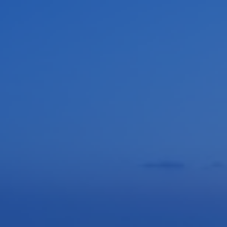
英国XOPTIX 在线激光粒度仪
粒度检测是众多粉体行业对产品质量所追求的一个重要指标。目前，
国内外的检测原理有很多种，其中激光检测以速度快，精度高，重复
性强而得到市场的青睐。
查看详情