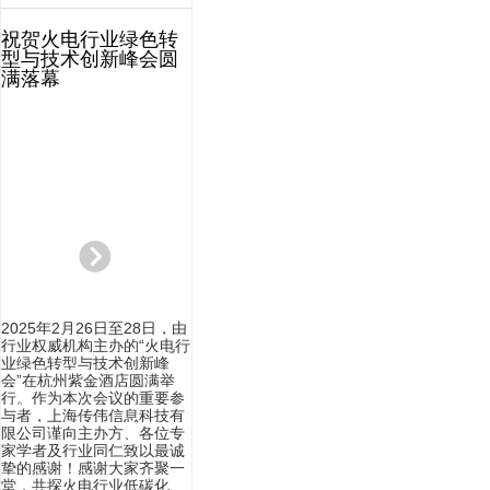
祝贺火电行业绿色转
型与技术创新峰会圆
满落幕
뀹
2025年2月26日至28日，由
行业权威机构主办的“火电行
业绿色转型与技术创新峰
会”在杭州紫金酒店圆满举
行。作
为本次会议的重要参
与者，上海传伟信息科技有
限公司谨向
主办方、各位专
无视频
家学者及行业同仁致以最诚
挚的感谢！感谢
大家齐聚一
堂，共探火电行业低碳化、